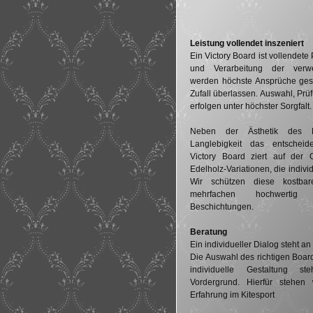
Leistung vollendet inszeniert
Ein Victory Board ist vollendete 
und Verarbeitung der verwe
werden höchste Ansprüche gest
Zufall überlassen. Auswahl, Prü
erfolgen unter höchster Sorgfalt.
Neben der Ästhetik des Ma
Langlebigkeit das entscheid
Victory Board ziert auf der 
Edelholz-Variationen, die indivi
Wir schützen diese kostbar
mehrfachen hochwerti
Beschichtungen.
Beratung
Ein individueller Dialog steht an 
Die Auswahl des richtigen Boa
individuelle Gestaltung
Vordergrund. Hierfür stehen 
Erfahrung im Kitesport