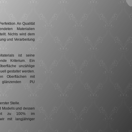
Perfektion. An Qualität
ndeten Materialien
ellt. Nichts wird dem
fung und Verarbeitung
terials ist seine
ende Kriterium. Ein
Oberfläche unzählige
duell gestaltet werden.
en Oberflächen mit
g glänzenden PU
erster Stelle.
rd Modells und dessen
 steht zu 100% im
wir mit langjähriger